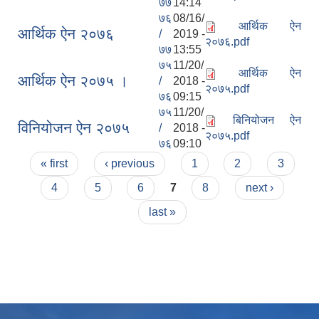
७७
14:14
७६
08/16/
आर्थिक ऐन
आर्थिक ऐन २०७६
/
2019 -
२०७६.pdf
७७
13:55
७५
11/20/
आर्थिक ऐन
आर्थिक ऐन २०७५ ।
/
2018 -
२०७५.pdf
७६
09:15
७५
11/20/
बिनियोजन ऐन
विनियोजन ऐन २०७५
/
2018 -
२०७५.pdf
७६
09:10
Pages
« first
‹ previous
1
2
3
4
5
6
7
8
next ›
last »