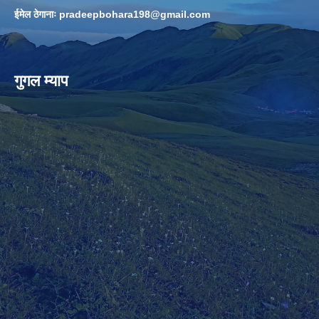
ईमेल ठेगानाः
pradeepbohara198@gmail.com
गुगल म्याप